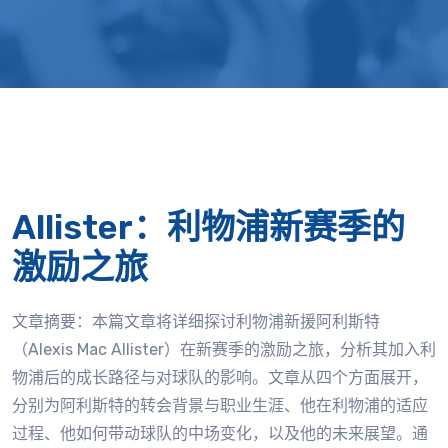
Allister：利物浦新赛季的
激励之旅
文章摘要：本篇文章将详细探讨利物浦新援阿利斯特
（Alexis Mac Allister）在新赛季的激励之旅，分析其加入利
物浦后的成长路径与对球队的影响。文章从四个方面展开，
分别为阿利斯特的转会背景与职业生涯、他在利物浦的适应
过程、他如何带动球队的中场变化，以及他的未来展望。通