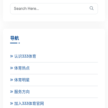
导航
认识333体育
体育热点
体育明星
服务方向
加入333体育官网