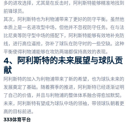
多的进攻选择，尤其是在反击时，阿利斯特能够精准地找到
前锋球员。
其次，阿利斯特也为利物浦带来了更好的防守平衡。虽然他
本质上是一名进攻型中场，但他并不忽视防守任务。在与法
比尼奥等防守型中场的搭配下，阿利斯特能够有效地补充防
线，进行高位逼抢，弥补了球队在防守时的一些空缺。这种
平衡使得利物浦能够在攻防两端都保持高效的表现。
4、阿利斯特的未来展望与球队贡
献
阿利斯特的加入为利物浦带来了新的希望，也为球队未来的
发展奠定了基础。随着赛季的推进，阿利斯特已经逐渐证明
了自己的价值，并且与利物浦的整体体系融合得愈加默契。
未来，阿利斯特有望成为球队中场的领袖，带领球队朝着更
高的目标前进。
333体育平台