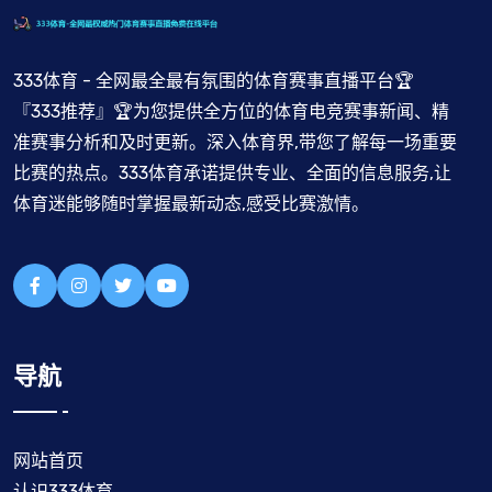
333体育 - 全网最全最有氛围的体育赛事直播平台🏆
『333推荐』🏆为您提供全方位的体育电竞赛事新闻、精
准赛事分析和及时更新。深入体育界,带您了解每一场重要
比赛的热点。333体育承诺提供专业、全面的信息服务,让
体育迷能够随时掌握最新动态,感受比赛激情。
导航
网站首页
认识333体育