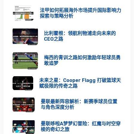
法甲如何拓展海外市场提升国际影响力
探索与策略分析
比利霍根：领航利物浦走向未来的
CEO之路
梅西的青训之路如何激励年轻球员勇
敢追梦
未来之星：Cooper Flagg 打破篮球天
赋极限的传奇之路
曼联最新阵容解析：新赛季球员位置
与角色深度分析
曼联哆啦A梦梦幻冒险：红魔与时空穿
梭的奇幻之旅