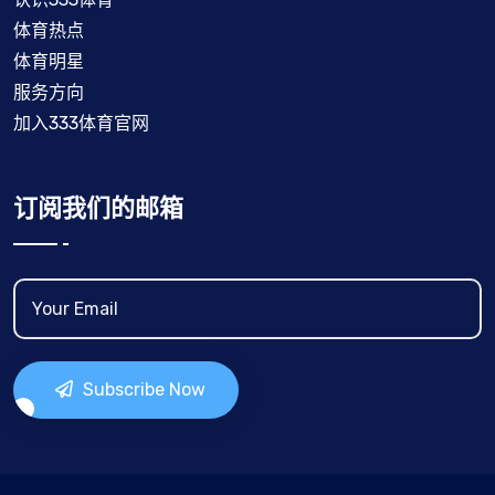
体育热点
体育明星
服务方向
加入333体育官网
订阅我们的邮箱
Subscribe Now