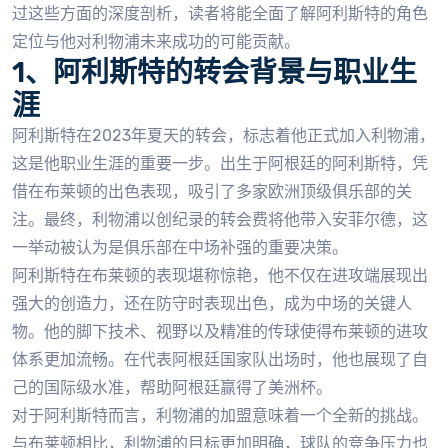
过这些方面的深度剖析，读者将能全面了解阿利斯特的角色
定位与他对利物浦未来成功的可能贡献。
1、阿利斯特的转会背景与职业生
涯
阿利斯特在2023年夏天的转会，标志着他正式加入利物浦，
这是他职业生涯的重要一步。出生于阿根廷的阿利斯特，凭
借在布莱顿的出色表现，吸引了多家欧洲顶级俱乐部的关
注。最终，利物浦以创纪录的转会费将他带入安菲尔德，这
一举动被认为是俱乐部在中场补强的重要决策。
阿利斯特在布莱顿的表现堪称惊艳，他不仅在进攻端展现出
强大的创造力，还在防守时表现出色，成为中场的关键人
物。他的脚下技术、视野以及精准的传球使得布莱顿的进攻
体系更加流畅。在代表阿根廷国家队出场时，他也展现了自
己的国际级水准，帮助阿根廷赢得了美洲杯。
对于阿利斯特而言，利物浦的加盟意味着一个全新的挑战。
与布莱顿相比，利物浦的目标更加明确，球队的竞争压力也