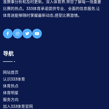
准赛事分析和及时更新。深入体育界,带您了解每一场重要
比赛的热点。333体育承诺提供专业、全面的信息服务,让
体育迷能够随时掌握最新动态,感受比赛激情。
导航
网站首页
认识333体育
体育热点
体育明星
服务方向
加入333体育官网