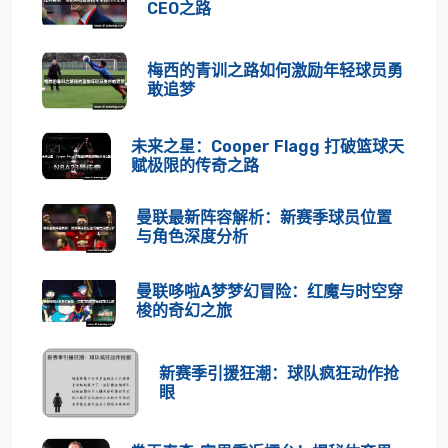
CEO之路
梅西的青训之路如何激励年轻球员勇
敢追梦
未来之星：Cooper Flagg 打破篮球天
赋极限的传奇之路
曼联最新阵容解析：新赛季球员位置
与角色深度分析
曼联哆啦A梦梦幻冒险：红魔与时空穿
梭的奇幻之旅
新赛季引援狂潮：球队疯狂动作抢
眼