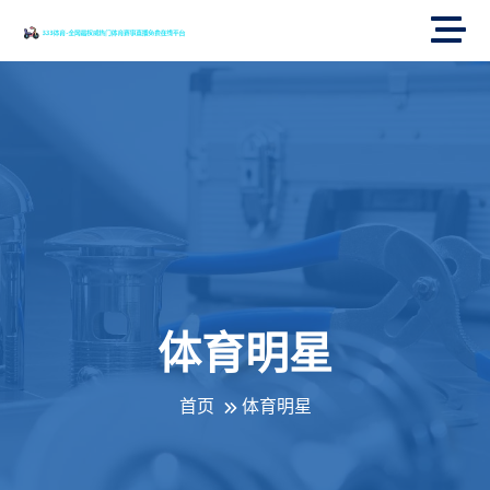
体育明星
首页
体育明星