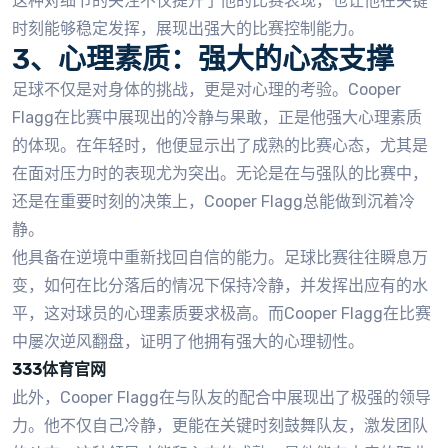
这种对细节的关注不仅提升了他的比赛表现，也让他在关键
时刻能够稳定发挥，展现出强大的比赛控制能力。
3、心理素质：强大的心态支撑
足球不仅是对身体的挑战，更是对心理的考验。Cooper
Flagg在比赛中展现出的冷静与果敢，正是他强大心理素质
的体现。在年轻时，他便显示出了成熟的比赛心态，尤其是
在面对压力时的表现尤为突出。无论是在与强队的比赛中，
还是在重要时刻的决策上，Cooper Flagg总能做到沉着冷
静。
他具备在逆境中重新找回自信的能力。足球比赛往往瞬息万
变，如何在比分落后的情况下保持冷静，并发挥出应有的水
平，这对球员的心理素质要求极高。而Cooper Flagg在比赛
中屡次逆风翻盘，证明了他拥有强大的心理韧性。
333体育官网
此外，Cooper Flagg在与队友的配合中展现出了极强的领导
力。他不仅自己冷静，更能在关键时刻鼓舞队友，激发团队