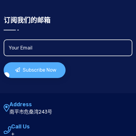
订阅我们的邮箱
Subscribe Now
Address
南平市危桑湾243号
Call Us
+