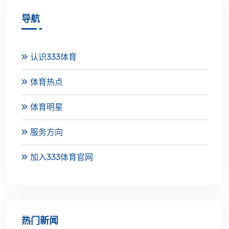
导航
认识333体育
体育热点
体育明星
服务方向
加入333体育官网
热门新闻