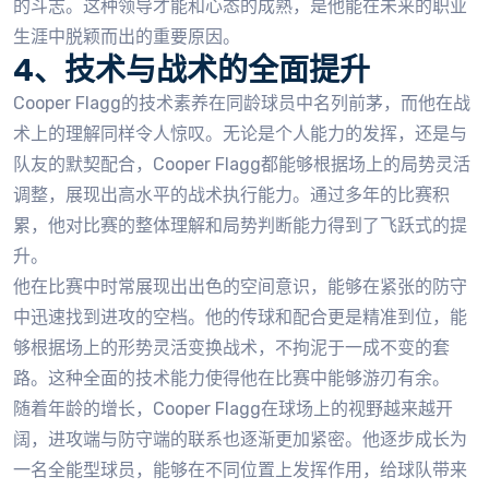
的斗志。这种领导才能和心态的成熟，是他能在未来的职业
生涯中脱颖而出的重要原因。
4、技术与战术的全面提升
Cooper Flagg的技术素养在同龄球员中名列前茅，而他在战
术上的理解同样令人惊叹。无论是个人能力的发挥，还是与
队友的默契配合，Cooper Flagg都能够根据场上的局势灵活
调整，展现出高水平的战术执行能力。通过多年的比赛积
累，他对比赛的整体理解和局势判断能力得到了飞跃式的提
升。
他在比赛中时常展现出出色的空间意识，能够在紧张的防守
中迅速找到进攻的空档。他的传球和配合更是精准到位，能
够根据场上的形势灵活变换战术，不拘泥于一成不变的套
路。这种全面的技术能力使得他在比赛中能够游刃有余。
随着年龄的增长，Cooper Flagg在球场上的视野越来越开
阔，进攻端与防守端的联系也逐渐更加紧密。他逐步成长为
一名全能型球员，能够在不同位置上发挥作用，给球队带来