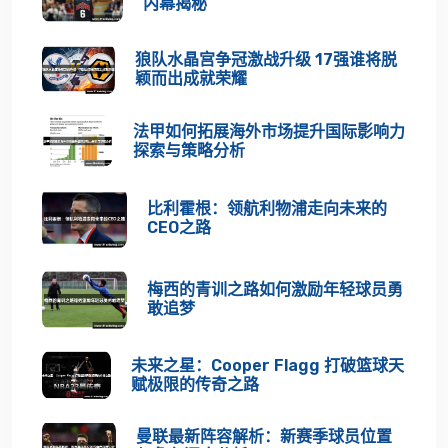
内幕揭秘
狼队水晶宫争冠激战升级 17强谁将脱
颖而出成就荣耀
法甲如何拓展海外市场提升国际影响力
探索与策略分析
比利霍根：领航利物浦走向未来的
CEO之路
梅西的青训之路如何激励年轻球员勇
敢追梦
未来之星：Cooper Flagg 打破篮球天
赋极限的传奇之路
曼联最新阵容解析：新赛季球员位置