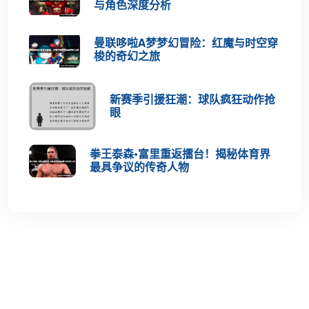
与角色深度分析
曼联哆啦A梦梦幻冒险：红魔与时空穿
梭的奇幻之旅
新赛季引援狂潮：球队疯狂动作抢
眼
拳王泰森·富里重返擂台！揭秘体育界
最具争议的传奇人物