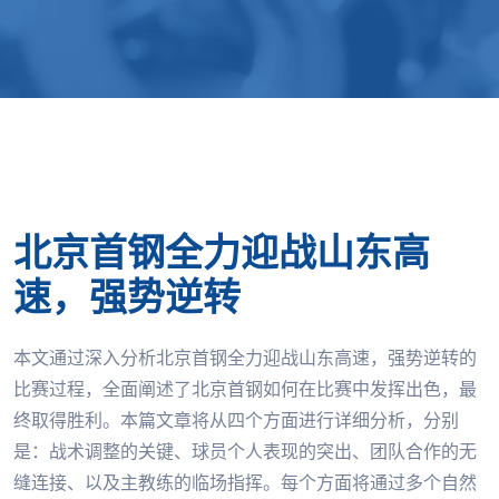
北京首钢全力迎战山东高
速，强势逆转
本文通过深入分析北京首钢全力迎战山东高速，强势逆转的
比赛过程，全面阐述了北京首钢如何在比赛中发挥出色，最
终取得胜利。本篇文章将从四个方面进行详细分析，分别
是：战术调整的关键、球员个人表现的突出、团队合作的无
缝连接、以及主教练的临场指挥。每个方面将通过多个自然