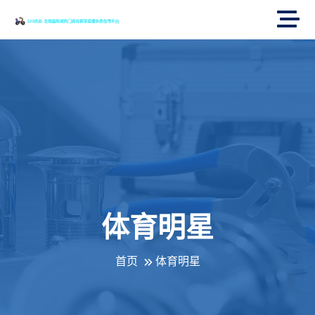
体育明星
首页
体育明星