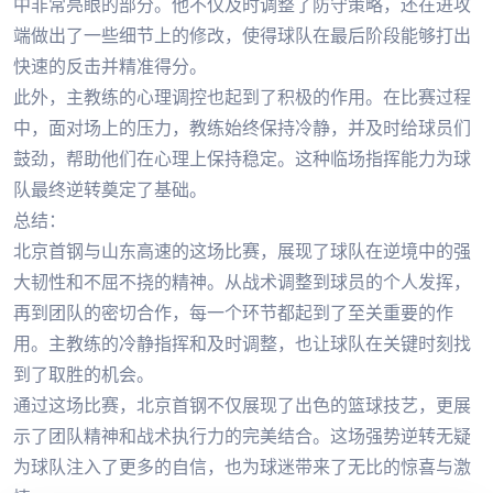
中非常亮眼的部分。他不仅及时调整了防守策略，还在进攻
端做出了一些细节上的修改，使得球队在最后阶段能够打出
快速的反击并精准得分。
此外，主教练的心理调控也起到了积极的作用。在比赛过程
中，面对场上的压力，教练始终保持冷静，并及时给球员们
鼓劲，帮助他们在心理上保持稳定。这种临场指挥能力为球
队最终逆转奠定了基础。
总结：
北京首钢与山东高速的这场比赛，展现了球队在逆境中的强
大韧性和不屈不挠的精神。从战术调整到球员的个人发挥，
再到团队的密切合作，每一个环节都起到了至关重要的作
用。主教练的冷静指挥和及时调整，也让球队在关键时刻找
到了取胜的机会。
通过这场比赛，北京首钢不仅展现了出色的篮球技艺，更展
示了团队精神和战术执行力的完美结合。这场强势逆转无疑
为球队注入了更多的自信，也为球迷带来了无比的惊喜与激