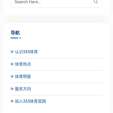
导航
认识333体育
体育热点
体育明星
服务方向
加入333体育官网