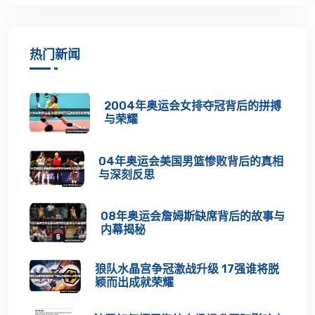
热门新闻
2004年奥运会女排夺冠背后的拼搏
与荣耀
04年奥运会美国男篮惨败背后的真相
与深刻反思
08年奥运会詹姆斯缺席背后的故事与
内幕揭秘
狼队水晶宫争冠激战升级 17强谁将脱
颖而出成就荣耀