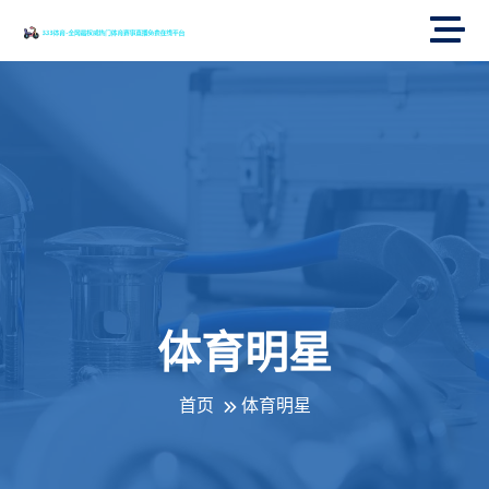
体育明星
首页
体育明星