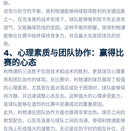
胁。
进攻与防守的平衡，是利物浦能够持续取得胜利的关键因素
之一。在克洛普的战术安排下，球队能够做到既不失去进攻
锐气，又能确保防线的坚固。这种平衡的把握，使得利物浦
能够在比赛中始终保持竞争力，并且最大化发挥球员的优
势。
4、心理素质与团队协作：赢得比
赛的心态
利物浦的三连胜不仅是技术和战术的胜利，更是球员心理素
质和团队协作的体现。在比赛中，利物浦的球员展现了极强
的心理素质，尤其是在面对落后或处于困境时，球队能够保
持冷静，并迅速调整心态反击。这种强大的心理承受能力，
是球队能够在激烈的比赛中逆袭成功的重要原因。
此外，利物浦在团队协作方面也做得非常出色。球员之间的
默契配合，以及克洛普与球队之间的沟通，使得利物浦能够
在场上形成强大的凝聚力。无论是在防守时的相互补位，还