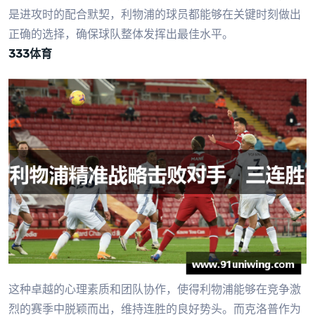
是进攻时的配合默契，利物浦的球员都能够在关键时刻做出
正确的选择，确保球队整体发挥出最佳水平。
333体育
这种卓越的心理素质和团队协作，使得利物浦能够在竞争激
烈的赛季中脱颖而出，维持连胜的良好势头。而克洛普作为